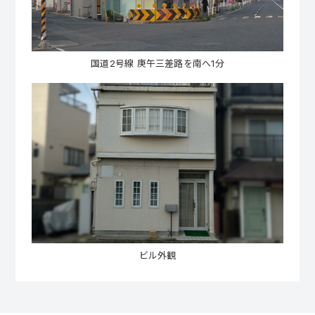
国道2号線 庚午三差路を南へ1分
ビル外観