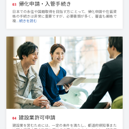
帰化申請・入管手続き
03
日本での永住や国籍取得を目指す方にとって、帰化申請や在留資
格の手続きは非常に重要ですが、必要書類が多く、審査も厳格で
複
…続きを読む
建設業許可申請
04
建設業を営むためには、一定の条件を満たし、都道府県知事また